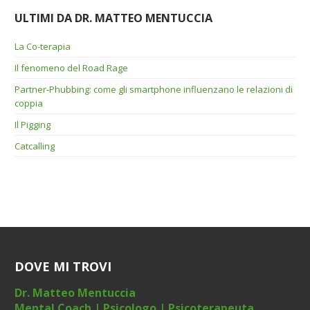
ULTIMI DA DR. MATTEO MENTUCCIA
La Co-terapia
Il fenomeno del Road Rage
Partner-Phubbing: come gli smartphone influenzano le relazioni di
coppia
Il Pigging
Catcalling
DOVE MI TROVI
Dr. Matteo Mentuccia
Mental Coach | Psicologo | Psicoterapeuta